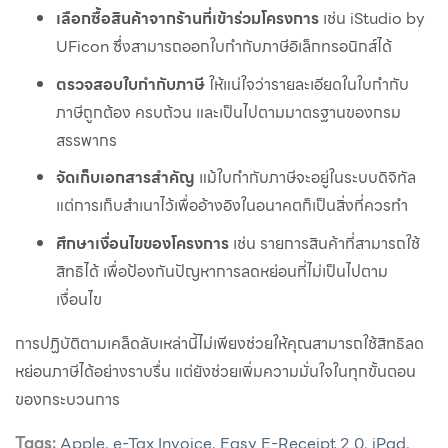
เลือกซื้อสินค้าจากร้านที่เข้าร่วมโครงการ
เช่น iStudio by
UFicon ซึ่งสามารถออกใบกำกับภาษีอิเล็กทรอนิกส์ได้
ตรวจสอบใบกำกับภาษี
ให้แน่ใจว่ารายละเอียดในใบกำกับ
ภาษีถูกต้อง ครบถ้วน และเป็นไปตามมาตรฐานของกรม
สรรพากร
จัดเก็บเอกสารสำคัญ
แม้ใบกำกับภาษีจะอยู่ในระบบดิจิทัล
แต่การเก็บสำเนาไว้เพื่ออ้างอิงในอนาคตก็เป็นสิ่งที่ควรทำ
ศึกษาเงื่อนไขของโครงการ
เช่น รายการสินค้าที่สามารถใช้
สิทธิได้ เพื่อป้องกันปัญหาการลดหย่อนที่ไม่เป็นไปตาม
เงื่อนไข
การปฏิบัติตามเคล็ดลับเหล่านี้ไม่เพียงช่วยให้คุณสามารถใช้สิทธิลด
หย่อนภาษีได้อย่างราบรื่น แต่ยังช่วยเพิ่มความมั่นใจในทุกขั้นตอน
ของกระบวนการ
Tags:
Apple
,
e-Tax Invoice
,
Easy E-Receipt 2.0
,
iPad
,