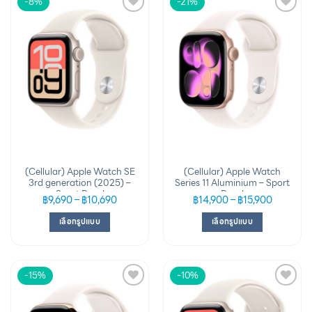
-8%
-21%
Add to
Add to
wishlist
wishlist
(Cellular) Apple Watch SE
(Cellular) Apple Watch
3rd generation (2025) –
Series 11 Aluminium – Sport
Sport Band
Band
฿
9,690
–
฿
10,690
฿
14,900
–
฿
15,900
เลือกรูปแบบ
เลือกรูปแบบ
-15%
-10%
Add to
Add to
wishlist
wishlist