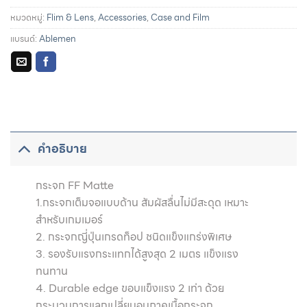
หมวดหมู่:
Flim & Lens
,
Accessories
,
Case and Film
แบรนด์:
Ablemen
รายละเอียดการผ่อนชำระและสิทธิประโยชน์จากบัตรเครดิตที่
ร่วมรายการ
คำอธิบาย
กระจก FF Matte
1.กระจกเต็มจอแบบด้าน สัมผัสลื่นไม่มีสะดุด เหมาะ
สำหรับเกมเมอร์
2. กระจกญี่ปุ่นเกรดท็อป ชนิดแข็งแกร่งพิเศษ
3. รองรับแรงกระแทกได้สูงสุด 2 เมตร แข็งแรง
ทนทาน
4. Durable edge ขอบแข็งแรง 2 เท่า ด้วย
กระบวนการแลกเปลี่ยนอนุภาคเนื้อกระจก