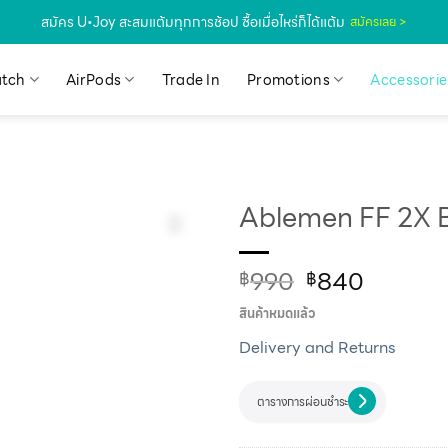
สมัคร U•Joy สะสมแต้มทุกการช้อป ซื้อเมื่อไหร่ก็ได้แต้ม
สมัครเลย >
tch
AirPods
Trade In
Promotions
Accessorie
Ablemen FF 2X B
990
840
฿
฿
สินค้าหมดแล้ว
Delivery and Returns
ตารางการผ่อนชำระ