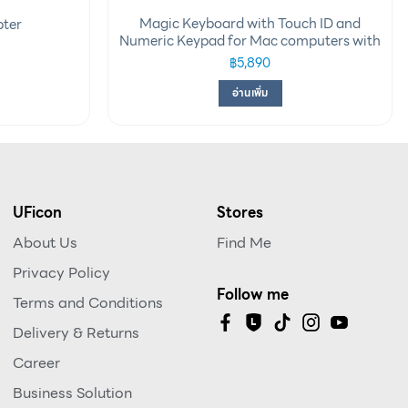
Magic Keyboard with Touch ID and
ter
Numeric Keypad for Mac computers with
Apple silicon – Thai
฿
5,890
อ่านเพิ่ม
UFicon
Stores
About Us
Find Me
Privacy Policy
Follow me
Terms and Conditions
Delivery & Returns
Career
Business Solution