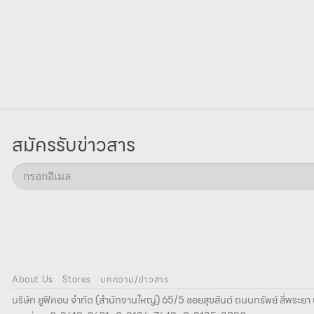
สมัครรับข่าวสาร
About Us
Stores
บทความ/ข่าวสาร
บริษัท ยูฟิคอน จํากัด (สํานักงานใหญ่) 65/5 ซอยสุขสันต์ ถนนทรัพย์ สี่พระ