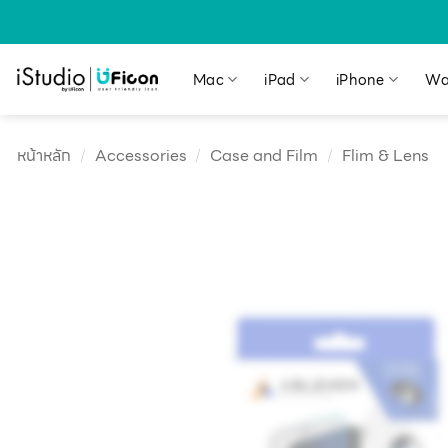
Mac
iPad
iPhone
Wa
หน้าหลัก
/
Accessories
/
Case and Film
/
Flim & Lens