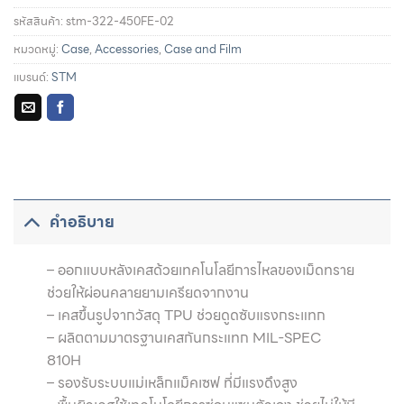
รหัสสินค้า:
stm-322-450FE-02
หมวดหมู่:
Case
,
Accessories
,
Case and Film
แบรนด์:
STM
รายละเอียดการผ่อนชำระและสิทธิประโยชน์จากบัตรเครดิตที่
ร่วมรายการ
คำอธิบาย
– ออกแบบหลังเคสด้วยเทคโนโลยีการไหลของเม็ดทราย
ช่วยให้ผ่อนคลายยามเครียดจากงาน
– เคสขึ้นรูปจากวัสดุ TPU ช่วยดูดซับแรงกระแทก
– ผลิตตามมาตรฐานเคสกันกระแทก MIL-SPEC
810H
– รองรับระบบแม่เหล็กแม็คเซฟ ที่มีแรงดึงสูง