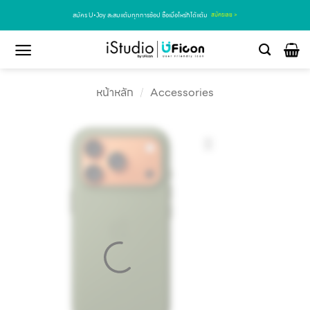
สมัคร U•Joy สะสมแต้มทุกการช้อป ซื้อเมื่อไหร่ก็ได้แต้ม
สมัครเลย >
หน้าหลัก
/
Accessories