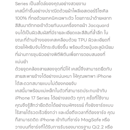
Series เป็นสไตล์ของคุณอย่างสวยงาม
เคสนี้ทำขึ้นอย่างปราณีตด้วยผ้าโพลีเอสเตอร์รีไซเคิล
100% ที่ทอด้วยเทคนิคเฉพาะตัว โดยการนำด้ายหลาก
สีสันมาถักทอเข้าด้วยกันบนเครื่องทอผ้า Jacquard
จนได้เป็นผิวสัมผัสที่มีรายละเอียดและสีสันที่ล้ำลึก ใน
ขณะที่ด้านข้างของเคสเคลือบด้วย TPU ผิวละเอียดที่
ช่วยให้หยิบจับได้กระชับยิ่งขึ้น พร้อมด้วยปุ่มอะลูมิเนียม
ที่ผ่านการชุบผิวอย่างพิถีพิถันเพื่อการตอบสนองที่
แม่นยำ
ด้วยจุดคล้องสายสองจุดที่มีให้ เคสนี้จึงสามารถยึดกับ
สายสะพายข้างได้อย่างแน่นหนา ให้คุณพกพา iPhone
ได้สะดวกสบายแบบไม่ต้องคอยจับ
เคสนี้มาพร้อมแม่เหล็กในตัวที่สามารถประกบเข้ากับ
iPhone 17 Series ได้อย่างลงตัว ทุกๆ ครั้งที่ใช้งาน
คุณจึงรู้สึกว่ายึดติดได้อย่างมหัศจรรย์ ทั้งยังชาร์จแบบ
ไร้สายได้รวดเร็วยิ่งกว่า และเมื่อถึงเวลาที่ต้องชาร์จ คุณ
ก็สามารถติด iPhone เข้ากับที่ชาร์จ MagSafe หรือ
วางบนที่ชาร์จที่ได้รับการรับรองมาตรฐาน Qi2.2 หรือ