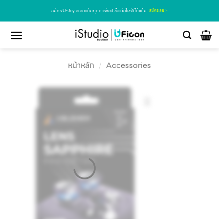
สมัคร U•Joy สะสมแต้มทุกการช้อป ซื้อเมื่อไหร่ก็ได้แต้ม
สมัครเลย >
หน้าหลัก
/
Accessories