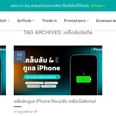
สมัคร U•Joy สะสมแต้มทุกการช้อป ซื้อเมื่อไหร่ก็ได้แต้ม
สมัครเลย >
tch
AirPods
Trade In
Promotions
Accessorie
TAG ARCHIVES:
เคล็ดลับมือถือ
25
ต.ค.
เคล็ดลับดูแล iPhone ให้แบตอึด เครื่องไม่พังง่าย!
การดูแลรักษา iP