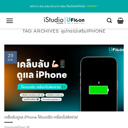
สมัคร U•Joy สะสมแต้มทุกการช้อป ซื้อเมื่อไหร่ก็ได้แต้ม
สมัครเลย >
TAG ARCHIVES:
อุปกรณ์เสริมIPHONE
25
ต.ค.
เคล็ดลับดูแล iPhone ให้แบตอึด เครื่องไม่พังง่าย!
การดูแลรักษา iP