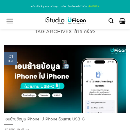
สมัคร U•Joy สะสมแต้มทุกการช้อป ซื้อเมื่อไหร่ก็ได้แต้ม
สมัครเลย >
TAG ARCHIVES:
ย้ายเครื่อง
01
ก.ย.
โอนย้ายข้อมูล iPhone ไป iPhone ด้วยสาย USB-C
ย้ายข้อมูล iPho