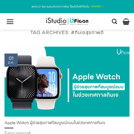
สมัคร U•Joy สะสมแต้มทุกการช้อป ซื้อเมื่อไหร่ก็ได้แต้ม
สมัครเลย >
TAG ARCHIVES:
#กินเจสุขภาพดี
01
ต.ค.
Apple Watch ผู้ช่วยสุขภาพที่สมบูรณ์แบบในช่วงเทศกาลกินเจ
ในช่วง เทศกาลกิ