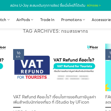
สมัคร U•Joy สะสมแต้มทุกการช้อป ซื้อเมื่อไหร่ก็ได้แต้ม
สมัครเลย >
tch
AirPods
Trade In
Promotions
Accessorie
TAG ARCHIVES:
กรมสรรพากร
16
1
ธ.ค.
ม.
VAT Refund คืออะไร? เงื่อนไขการขอคืนภาษีมูลค่า
FA
เพิ่มสำหรับนักท่องเที่ยว ที่ iStudio by UFicon
ลดห