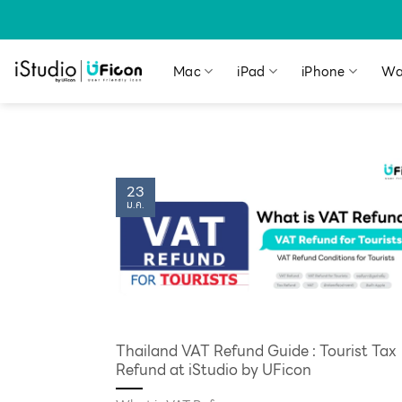
Mac
iPad
iPhone
Wa
23
ม.ค.
Thailand VAT Refund Guide : Tourist Tax
Refund at iStudio by UFicon