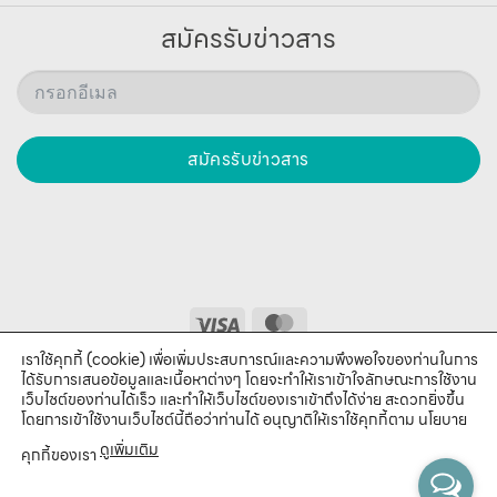
สมัครรับข่าวสาร
สมัครรับข่าวสาร
เราใช้คุกกี้ (cookie) เพื่อเพิ่มประสบการณ์และความพึงพอใจของท่านในการ
About Us
Stores
บทความ/ข่าวสาร
ได้รับการเสนอข้อมูลและเนื้อหาต่างๆ โดยจะทำให้เราเข้าใจลักษณะการใช้งาน
บริษัท ยูฟิคอน จํากัด (สํานักงานใหญ่) 65/5 ซอยสุขสันต์ ถนนทรัพย์
เว็บไซต์ของท่านได้เร็ว และทำให้เว็บไซต์ของเราเข้าถึงได้ง่าย สะดวกยิ่งขึ้น
โดยการเข้าใช้งานเว็บไซต์นี้ถือว่าท่านได้ อนุญาติให้เราใช้คุกกี้ตาม นโยบาย
สี่พระยา บางรัก กทม. 10500
สายด่วน: 0-2612-9601 , 0-2126-7643 , 0-2125-2820
ดูเพิ่มเติม
คุกกี้ของเรา
© 2021 - 2025
UFicon
All Rights Reserved.