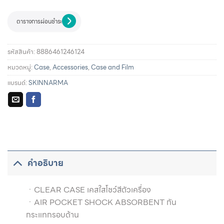
ตารางการผ่อนชำระ
รหัสสินค้า:
8886461246124
หมวดหมู่:
Case
,
Accessories
,
Case and Film
แบรนด์:
SKINNARMA
รายละเอียดการผ่อนชำระและสิทธิประโยชน์จากบัตรเครดิตที่
ร่วมรายการ
คำอธิบาย
ㆍCLEAR CASE เคสใสโชว์สีตัวเครื่อง
ㆍAIR POCKET SHOCK ABSORBENT กัน
กระแทกรอบด้าน