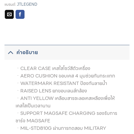
แบรนด์:
JTLEGEND
รายละเอียดการผ่อนชำระและสิทธิประโยชน์จากบัตรเครดิตที่
ร่วมรายการ
คำอธิบาย
ㆍCLEAR CASE เคสใสโชว์สีตัวเครื่อง
ㆍAERO CUSHION ขอบเคส 4 มุมช่วยกันกระแทก
ㆍWATERMARK RESISTANT ป้องกันลายน้ำ
ㆍRAISED LENS ยกขอบเลนส์กล้อง
ㆍANTI YELLOW เคลือบสารชะลอเคสเหลืองเพื่อให้
เคสใสเป็นเวลานาน
ㆍSUPPORT MAGSAFE CHARGING รองรับการ
ชาร์จ MAGSAFE
ㆍMIL-STD810G ผ่านการกดสอบ MILITARY