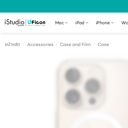
Mac
iPad
iPhone
Wa
หน้าหลัก
/
Accessories
/
Case and Film
/
Case