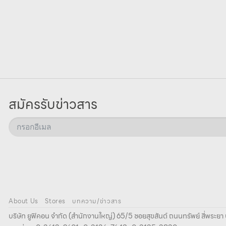
สมัครรับข่าวสาร
About Us
Stores
บทความ/ข่าวสาร
บริษัท ยูฟิคอน จํากัด (สํานักงานใหญ่) 65/5 ซอยสุขสันต์ ถนนทรัพย์ สี่พระ