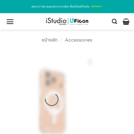
สมัคร U•Joy สะสมแต้มทุกการช้อป ซื้อเมื่อไหร่ก็ได้แต้ม
สมัครเลย >
หน้าหลัก
/
Accessories