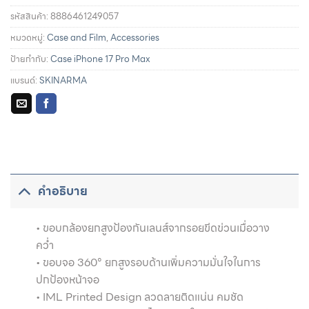
รหัสสินค้า:
8886461249057
หมวดหมู่:
Case and Film
,
Accessories
ป้ายกำกับ:
Case iPhone 17 Pro Max
แบรนด์:
SKINARMA
รายละเอียดการผ่อนชำระและสิทธิประโยชน์จากบัตรเครดิตที่
ร่วมรายการ
คำอธิบาย
• ขอบกล้องยกสูงป้องกันเลนส์จากรอยขีดข่วนเมื่อวาง
คว่ำ
• ขอบจอ 360° ยกสูงรอบด้านเพิ่มความมั่นใจในการ
ปกป้องหน้าจอ
• IML Printed Design ลวดลายติดแน่น คมชัด