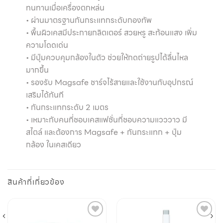
ทนทานเมื่อเครื่องตกหล่น
• ผ่านมาตรฐานกันกระแทกระดับกองทัพ
• พื้นผิวเคสมีประกายกลิตเตอร์ สวยหรู สะท้อนแสง เพิ่ม
ความโดดเด่น
• มีปุ่มควบคุมกล้องในตัว ช่วยให้กดถ่ายรูปได้ลื่นไหล
มากขึ้น
• รองรับ Magsafe ชาร์จไร้สายและใช้งานกับอุปกรณ์
เสริมได้ทันที
• กันกระแทกระดับ 2 เมตร
• เหมาะกับคนที่ชอบเคสแฟชั่นที่ชอบความแวววาว มี
สไตล์ และต้องการ Magsafe + กันกระแทก + ปุ่ม
กล้อง ในเคสเดียว
สินค้าที่เกี่ยวข้อง