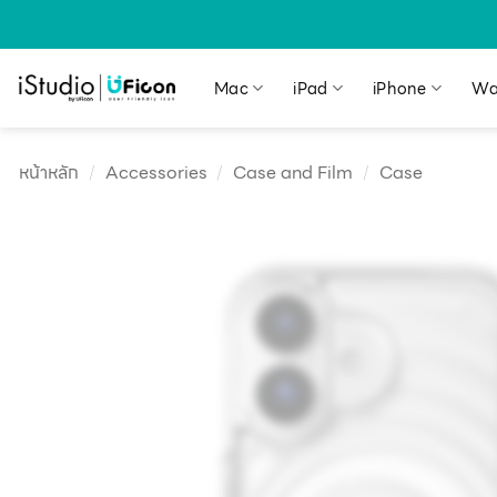
Mac
iPad
iPhone
Wa
หน้าหลัก
/
Accessories
/
Case and Film
/
Case