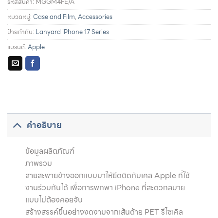
รหัสสินค้า:
MGGM4FE/A
หมวดหมู่:
Case and Film
,
Accessories
ป้ายกำกับ:
Lanyard iPhone 17 Series
แบรนด์:
Apple
รายละเอียดการผ่อนชำระและสิทธิประโยชน์จากบัตรเครดิตที่
ร่วมรายการ
คำอธิบาย
ข้อมูลผลิตภัณฑ์
ภาพรวม
สายสะพายข้างออกแบบมาให้ยึดติดกับเคส Apple ที่ใช้
งานร่วมกันได้ เพื่อการพกพา iPhone ที่สะดวกสบาย
แบบไม่ต้องคอยจับ
สร้างสรรค์ขึ้นอย่างงดงามจากเส้นด้าย PET รีไซเคิล