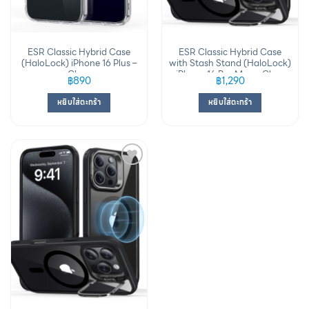
ESR Classic Hybrid Case
ESR Classic Hybrid Case
(HaloLock) iPhone 16 Plus –
with Stash Stand (HaloLock)
Clear
iPhone 16 Pro Max – Clear
฿
890
฿
1,290
Black
หยิบใส่ตะกร้า
หยิบใส่ตะกร้า
Add to
wishlist