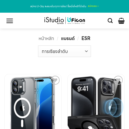
สมัคร U•Joy สะสมแต้มทุกการช้อป ซื้อเมื่อไหร่ก็ได้แต้ม
สมัครเลย >
หน้าหลัก
/
แบรนด์
/
ESR
Add to
Add to
wishlist
wishlist