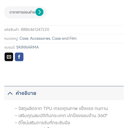
ตารางการผ่อนชำระ
รหัสสินค้า:
8886461247220
หมวดหมู่:
Case
,
Accessories
,
Case and Film
แบรนด์:
SKINNARMA
รายละเอียดการผ่อนชำระและสิทธิประโยชน์จากบัตรเครดิตที่
ร่วมรายการ
คำอธิบาย
– วัสดุผลิตจาก TPU เกรดคุณภาพ แข็งแรง ทนทาน
– เสริมคุณสมบัติกันกระแทก ปกป้องรอบด้าน 360º
– ดีไซน์เสริมการจับที่กระชับมือ