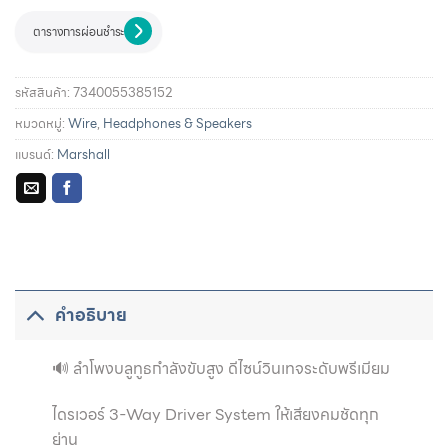
ตารางการผ่อนชำระ
รหัสสินค้า:
7340055385152
หมวดหมู่:
Wire
,
Headphones & Speakers
แบรนด์:
Marshall
รายละเอียดการผ่อนชำระและสิทธิประโยชน์จากบัตรเครดิตที่
ร่วมรายการ
คำอธิบาย
🔊 ลำโพงบลูทูธกำลังขับสูง ดีไซน์วินเทจระดับพรีเมียม
ไดรเวอร์ 3-Way Driver System ให้เสียงคมชัดทุก
ย่าน