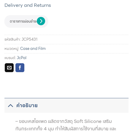
Delivery and Returns
ตารางการผ่อนชำระ
รหัสสินค้า:
JCP5431
หมวดหมู่:
Case and Film
แบรนด์:
JcPal
รายละเอียดการผ่อนชำระและสิทธิประโยชน์จากบัตรเครดิตที่
ร่วมรายการ
คำอธิบาย
–
ขอบเคสไอแพด ผลิตจากวัสดุ
Soft Silicone
เสริม
กันกระแทกทั้ง
4
มุม ทำให้สัมผัสการใช้งานที่สบาย และ