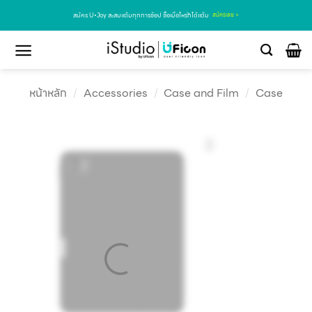
สมัคร U•Joy สะสมแต้มทุกการช้อป ซื้อเมื่อไหร่ก็ได้แต้ม
สมัครเลย >
หน้าหลัก
/
Accessories
/
Case and Film
/
Case