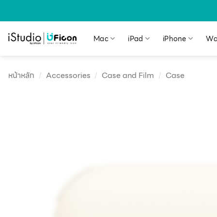
Mac
iPad
iPhone
Wa
หน้าหลัก
/
Accessories
/
Case and Film
/
Case