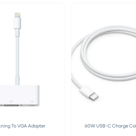
Add to
wishlist
tning To VGA Adapter
60W USB-C Charge Cab