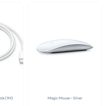
Add to
Add to
wishlist
wishlist
le (1M)
Magic Mouse – Silver