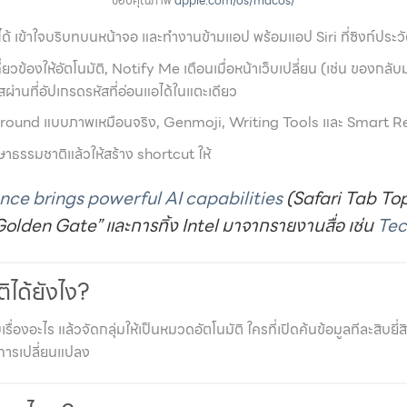
ขอบคุณภาพ
apple.com/os/macos/
ื่องได้ เข้าใจบริบทบนหน้าจอ และทำงานข้ามแอป พร้อมแอป Siri ที่ซิงก์ป
กี่ยวข้องให้อัตโนมัติ, Notify Me เตือนเมื่อหน้าเว็บเปลี่ยน (เช่น ขอ
านที่อัปเกรดรหัสที่อ่อนแอได้ในแตะเดียว
ound แบบภาพเหมือนจริง, Genmoji, Writing Tools และ Smart R
ธรรมชาติแล้วให้สร้าง shortcut ให้
ence brings powerful AI capabilities
(Safari Tab To
Golden Gate” และการทิ้ง Intel มาจากรายงานสื่อ เช่น
Te
ิได้ยังไง?
ับเรื่องอะไร แล้วจัดกลุ่มให้เป็นหมวดอัตโนมัติ ใครที่เปิดค้นข้อมูลทีละสิบย
ีการเปลี่ยนแปลง