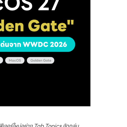
อร์ใหม่อย่าง Tab Topics จัดกลุ่ม