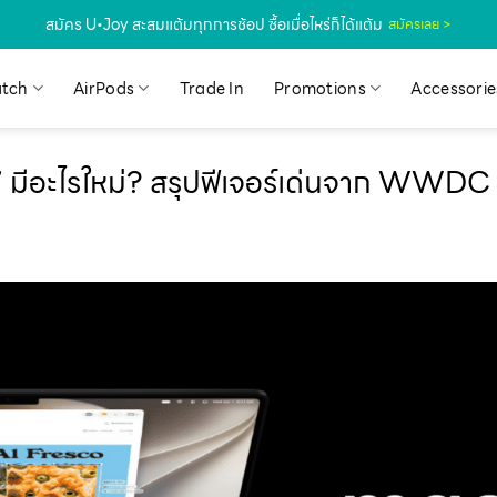
สมัคร U•Joy สะสมแต้มทุกการช้อป ซื้อเมื่อไหร่ก็ได้แต้ม
สมัครเลย >
tch
AirPods
Trade In
Promotions
Accessorie
ีอะไรใหม่? สรุปฟีเจอร์เด่นจาก WWDC