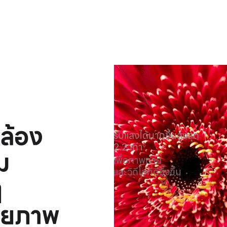
ล้อง
รับแสงได้
มากขึ้น
สูงสุด
2.2 เท่า
◊
ม
เพื่อภาพถ่าย
และวิดีโอ
ที่ดียิ่งขึ้น
ๆ
ายภาพ