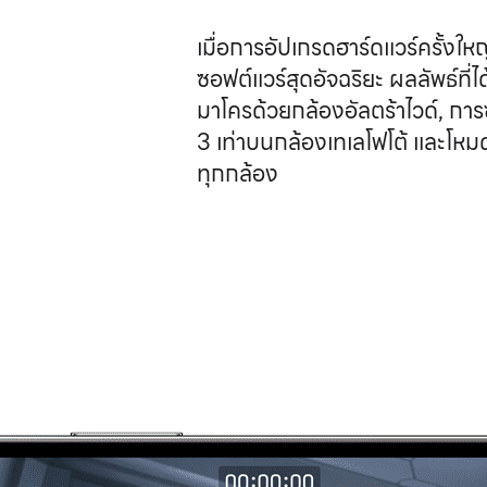
เมื่อการอัปเกรดฮาร์ดแวร์ครั้งให
ซอฟต์แวร์สุดอัจฉริยะ ผลลัพธ์ที่
มาโครด้วยกล้อง
อัลตร้าไวด์,
การ
3 เท่าบนกล้อง
เทเลโฟโต้
และโหมดก
ทุกกล้อง