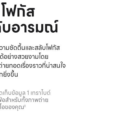
ดโฟกัส
ะดับอารมณ์
ติความชัดตื้นและสลับโฟกัส
 ได้อย่างสวยงามโดย
ถ่ายทอดเรื่องราวที่
น่าสนใจ
ิ่งขึ้น
จัดเก็บข้อมูล 1 เทราไบต์
ฟือสำหรับทั้งภาพถ่าย
ดีโอของคุณ
◊