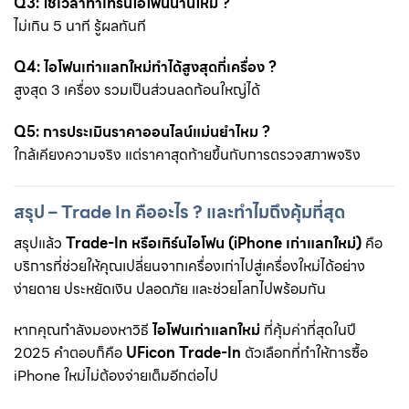
Q3: ใช้เวลาทำเทิร์นไอโฟนนานไหม ?
ไม่เกิน 5 นาที รู้ผลทันที
Q4: ไอโฟนเก่าแลกใหม่ทำได้สูงสุดกี่เครื่อง ?
สูงสุด 3 เครื่อง รวมเป็นส่วนลดก้อนใหญ่ได้
Q5: การประเมินราคาออนไลน์แม่นยำไหม ?
ใกล้เคียงความจริง แต่ราคาสุดท้ายขึ้นกับการตรวจสภาพจริง
สรุป – Trade In คืออะไร ? และทำไมถึงคุ้มที่สุด
สรุปแล้ว
Trade-In หรือเทิร์นไอโฟน (iPhone เก่าแลกใหม่)
คือ
บริการที่ช่วยให้คุณเปลี่ยนจากเครื่องเก่าไปสู่เครื่องใหม่ได้อย่าง
ง่ายดาย ประหยัดเงิน ปลอดภัย และช่วยโลกไปพร้อมกัน
หากคุณกำลังมองหาวิธี
ไอโฟนเก่าแลกใหม่
ที่คุ้มค่าที่สุดในปี
2025 คำตอบก็คือ
UFicon Trade-In
ตัวเลือกที่ทำให้การซื้อ
iPhone ใหม่ไม่ต้องจ่ายเต็มอีกต่อไป