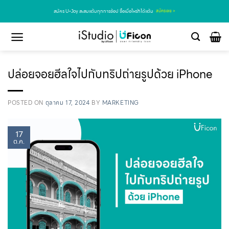
สมัคร U•Joy สะสมแต้มทุกการช้อป ซื้อเมื่อไหร่ก็ได้แต้ม
สมัครเลย >
ปล่อยจอยฮีลใจไปกับทริปถ่ายรูปด้วย iPhone
POSTED ON
ตุลาคม 17, 2024
BY
MARKETING
17
ต.ค.