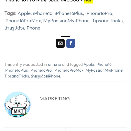
Tags:
Apple
,
iPhone16
,
iPhone16Plus
,
iPhone16Pro
,
iPhone16ProMax
,
MyPassionMyiPhone
,
TipsandTricks
,
ถ่ายรูปด้วยiPhone
This entry was posted in
บทความ
and tagged
Apple
,
iPhone16
,
iPhone16Plus
,
iPhone16Pro
,
iPhone16ProMax
,
MyPassionMyiPhone
,
TipsandTricks
,
ถ่ายรูปด้วยiPhone
.
MARKETING