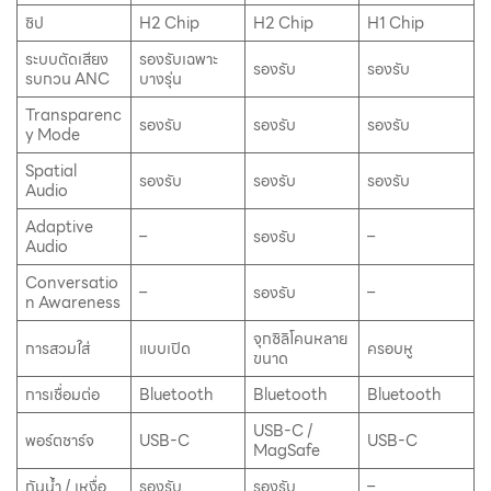
ชิป
H2 Chip
H2 Chip
H1 Chip
ระบบตัดเสียง
รองรับเฉพาะ
รองรับ
รองรับ
รบกวน ANC
บางรุ่น
Transparenc
รองรับ
รองรับ
รองรับ
y Mode
Spatial
รองรับ
รองรับ
รองรับ
Audio
Adaptive
–
รองรับ
–
Audio
Conversatio
–
รองรับ
–
n Awareness
จุกซิลิโคนหลาย
การสวมใส่
แบบเปิด
ครอบหู
ขนาด
การเชื่อมต่อ
Bluetooth
Bluetooth
Bluetooth
USB-C /
พอร์ตชาร์จ
USB-C
USB-C
MagSafe
กันน้ำ / เหงื่อ
รองรับ
รองรับ
–