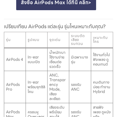
สั่งซื้อ AirPods Max ได้ที่นี่ คลิก>
เปรียบเทียบ AirPods แต่ละรุ่น รุ่นไหนเหมาะกับคุณ?
ระบบตัด
เหมาะกับ
รุ่น
รูปแบบ
จุดเด่น
เสียง
ใคร
รบกวน
น้ำหนักเบา
ใช้งานทั่วไป
In-ear
ใช้งานง่าย
มีเฉพาะบาง
AirPods 4
ฟังเพลง ดู
แบบเปิด
เชื่อมต่อ
รุ่น
คอนเทนต์
รวดเร็ว
ANC,
Transpar
In-ear
คนเดินทาง
AirPods
ency
รองรับ
พร้อมจุกซิลิ
บ่อย ทำงาน
Pro
Mode,
ANC
โคน
Hybrid
เสียง
ละเอียด
เสียงระดับ
สายฟัง
AirPods
ครอบหู
พรีเมียม
รองรับ
เพลง ดูหนัง
Max
Over-ear
สวมใส่
ANC
หรือ