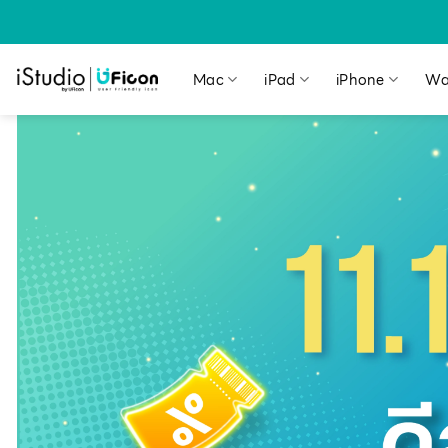
Mac
iPad
iPhone
Wa